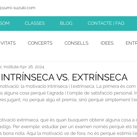
@sumi-suzuki.com
SUZUKI MUSIC INSTITUTE
 SOM
CLASSES
BLOG
CONTACTE | FAQ
IVITATS
CONCERTS
CONSELLS
IDEES
ENTR
 Institute
Apr 26, 2024
 INTRÍNSECA VS. EXTRÍNSECA
motivació: la motivació intrínseca i l'extrínseca. La primera és co
as alguna cosa perquè t'agrada i t'omple de satisfacció personal. 
res jugant, no perquè algú et premia, sinó perquè simplement t'en
 motivació extrínseca, que és quan busquem obtenir alguna cosa a 
stigs. Per exemple: estudiar per un examen només perquè els te
 bona nota. Aquí la motivació ve de fora, no és perquè estimis l'es