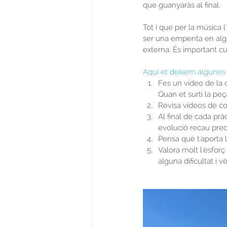
que guanyaràs al final.
Tot i que per la música l
ser una empenta en algu
externa. És important c
Aquí et deixem algunes 
Fes un vídeo de la 
Quan et surti la pe
Revisa vídeos de co
Al final de cada prà
evolució recau prec
Pensa què t'aporta 
Valora molt l'esforç 
alguna dificultat i 