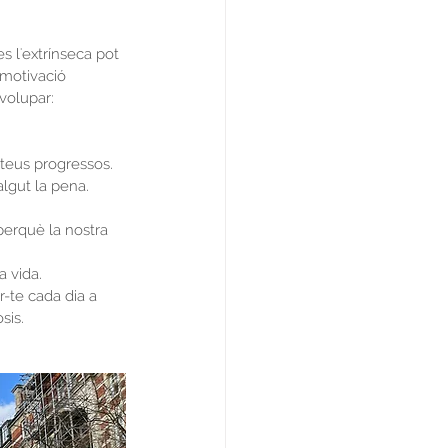
s l'extrínseca pot 
motivació 
volupar:
teus progressos. 
lgut la pena.
perquè la nostra 
a vida.
r-te cada dia a 
sis.