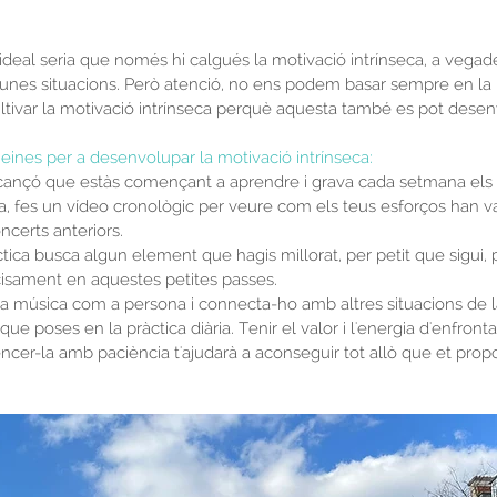
'ideal seria que només hi calgués la motivació intrínseca, a vegade
nes situacions. Però atenció, no ens podem basar sempre en la 
ultivar la motivació intrínseca perquè aquesta també es pot desen
eines per a desenvolupar la motivació intrínseca:
cançó que estàs començant a aprendre i grava cada setmana els 
ça, fes un vídeo cronològic per veure com els teus esforços han va
ncerts anteriors.
ctica busca algun element que hagis millorat, per petit que sigui, 
isament en aquestes petites passes.
la música com a persona i connecta-ho amb altres situacions de l
que poses en la pràctica diària. Tenir el valor i l'energia d'enfronta
vèncer-la amb paciència t'ajudarà a aconseguir tot allò que et propo