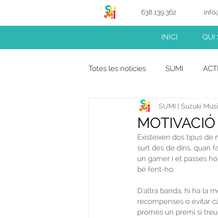
638.139.362
info
INICI
QUI
Totes les notícies
SUMI
ACT
SUMI | Suzuki Music
MOTIVACIÓ
Existeixen dos tipus de 
surt des de dins, quan f
un gamer i et passes ho
bé fent-ho.
D'altra banda, hi ha la
recompenses o evitar cà
promès un premi si treus