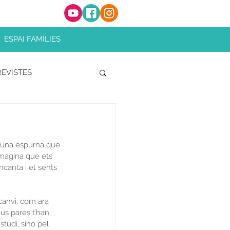
ESPAI FAMÍLIES
EVISTES
m una espurna que 
Imagina que ets 
canta i et sents 
canvi, com ara 
us pares t'han 
tudi, sinó pel 