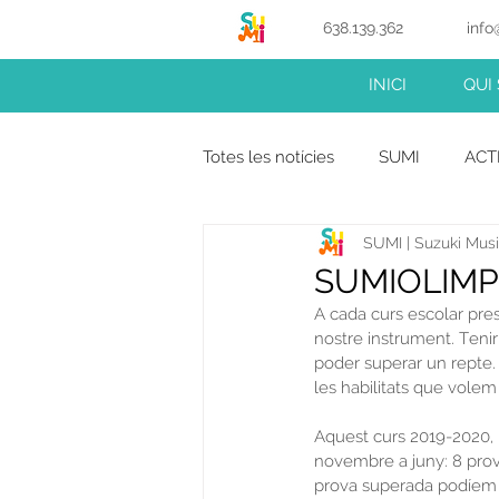
638.139.362
info
INICI
QUI
Totes les notícies
SUMI
ACT
SUMI | Suzuki Music
SUMIOLIMP
A cada curs escolar pre
nostre instrument. Tenir
poder superar un repte. 
les habilitats que volem 
Aquest curs 2019-2020, 
novembre a juny: 8 prov
prova superada podíem a