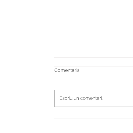
Comentaris
Escriu un comentari...
Concert solidari
Voluta&SUMI