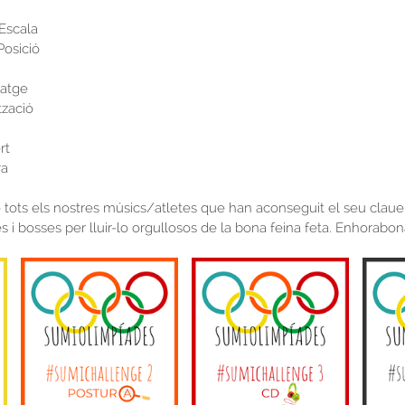
Escala
osició
satge
tzació
rt
ra
tots els nostres músics/atletes que han aconseguit el seu clauer.
s i bosses per lluir-lo orgullosos de la bona feina feta. Enhorabon