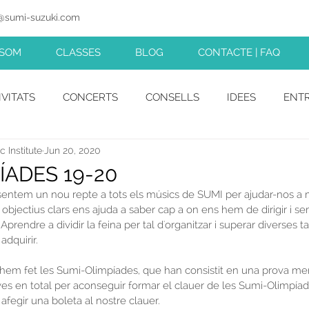
@sumi-suzuki.com
SUZUKI MUSIC INSTITUTE
 SOM
CLASSES
BLOG
CONTACTE | FAQ
IVITATS
CONCERTS
CONSELLS
IDEES
ENTR
 Institute
Jun 20, 2020
ÍADES 19-20
sentem un nou repte a tots els músics de SUMI per ajudar-nos a m
 objectius clars ens ajuda a saber cap a on ens hem de dirigir i se
Aprendre a dividir la feina per tal d'organitzar i superar diverses 
adquirir.
hem fet les Sumi-Olimpíades, que han consistit en una prova me
es en total per aconseguir formar el clauer de les Sumi-Olimpíad
fegir una boleta al nostre clauer.