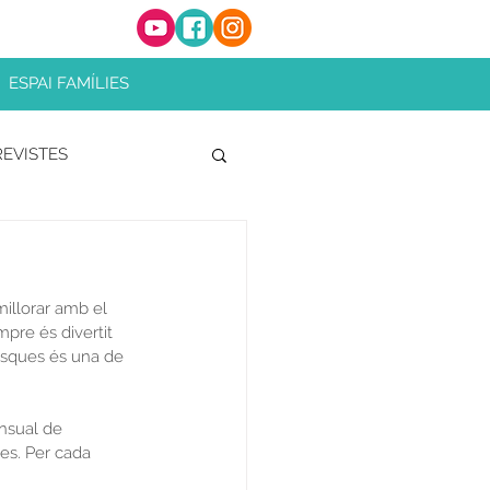
ESPAI FAMÍLIES
EVISTES
illorar amb el 
mpre és divertit 
tasques és una de 
nsual de 
es. Per cada 