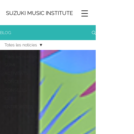
SUZUKI MUSIC INSTITUTE
BLOG
Totes les notícies
Totes les notícies
SUMI
ACTIVITATS
CONCERTS
CONSELLS
IDEES
ENTREVISTES