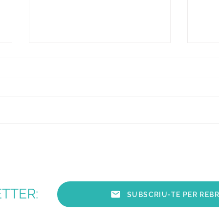
Abreviatures musicals
Com 
d'in
TTER:
SUBSCRIU-TE PER REBR