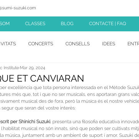
@sumi-suzuki.com
SUZUKI MUSIC INSTITUTE
 SOM
CLASSES
BLOG
CONTACTE | FAQ
IVITATS
CONCERTS
CONSELLS
IDEES
ENTR
 Institute
Mar 29, 2024
 QUE ET CANVIARAN
 per excel·lència que tota persona interessada en el Mètode Suzuki 
res més que, tot i que no ser musicals, ens aportaran grans valo
usivament musical des de fora, però la música és el nostre vehicl
 segur que seran del vostre interès:
scrit per Shinichi Suzuki
, presenta una filosofia educativa innova
i l'habilitat musical no són innats, sinó que poden ser cultivats mit
 la música, juntament amb un ambient de suport i amor. Suzuki d