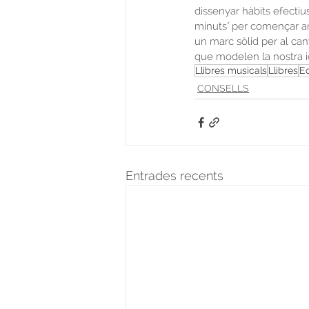
dissenyar hàbits efectius, 
minuts" per començar amb
un marc sòlid per al can
que modelen la nostra id
Llibres musicals
Llibres
E
CONSELLS
Entrades recents