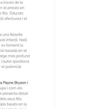
 través de la 
en el procés en 
fills. "Educats 
ó afectuosa i el 
 una filosofia 
ó infantil. Neill 
n es fomenti la 
ció basada en el 
tatge més profund 
 l'autor qüestiona 
 el potencial 
ina Payne Bryson i 
upa i com els 
re presenta dotze 
ls seus fills, 
pis basats en la 