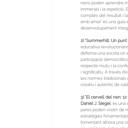
nens poden aprendre mús
immersió i la repetició. 
comptes del resultat i la
amb amor" és una guia in
desenvolupament integr
2) "Summerhill: Un punt d
educativa revolucionària 
defensa una escola on els 
participació democràtica
respecte mutu i la conf
i significatiu. A través 
les normes tradicionals 
creatiu i autèntic de ca
3) "El cervell del nen: 1
Daniel J. Siegel
, és una
pares poden nodrir de ma
estratègies fonamentals 
fomentant alhora una cri