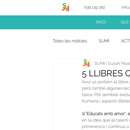
638.139.362
info
INICI
QUI
Totes les notícies
SUMI
ACT
SUMI | Suzuki Music
5 LLIBRES
Avui us portem el llibre
però també algunes lectu
tasca. Pot semblar excl
humana i aquests llibres
1) "Educats amb amor", e
en la idea que el talent 
primerenca i contínua a