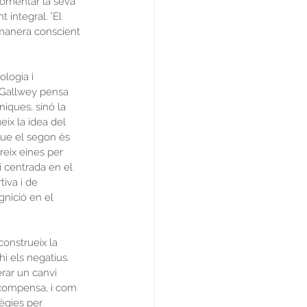
 fomentar la seva 
 integral. "El 
 manera conscient 
ologia i 
. Gallwey pensa 
iques, sinó la 
eix la idea del 
 que el segon és 
ereix eines per 
i centrada en el 
tiva i de 
nició en el 
construeix la 
i els negatius. 
rar un canvi 
recompensa, i com 
ègies per 