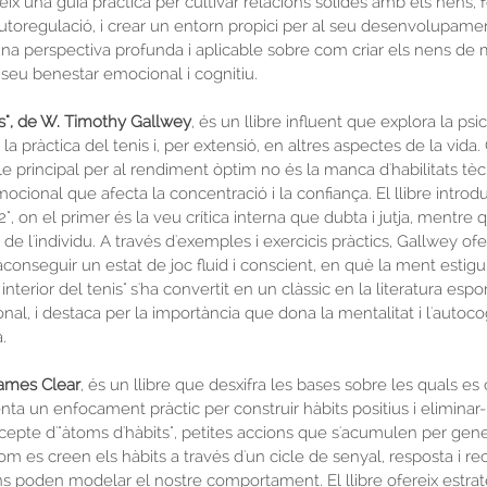
reix una guia pràctica per cultivar relacions sòlides amb els nens,
'autoregulació, i crear un entorn propici per al seu desenvolupament
 una perspectiva profunda i aplicable sobre com criar els nens de
 seu benestar emocional i cognitiu.
enis", de W. Timothy Gallwey
, és un llibre influent que explora la psic
a pràctica del tenis i, per extensió, en altres aspectes de la vida
le principal per al rendiment òptim no és la manca d'habilitats tècn
ocional que afecta la concentració i la confiança. El llibre introdu
 2", on el primer és la veu crítica interna que dubta i jutja, mentre
da de l'individu. A través d'exemples i exercicis pràctics, Gallwey of
 aconseguir un estat de joc fluid i conscient, en què la ment estigu
nterior del tenis" s'ha convertit en un clàssic en la literatura espor
, i destaca per la importància que dona la mentalitat i l'autocog
.
James Clear
, és un llibre que desxifra les bases sobre les quals es 
nta un enfocament pràctic per construir hàbits positius i eliminar-h
ncepte d'"àtoms d'hàbits", petites accions que s'acumulen per gene
om es creen els hàbits a través d'un cicle de senyal, resposta i 
ons poden modelar el nostre comportament. El llibre ofereix estrat