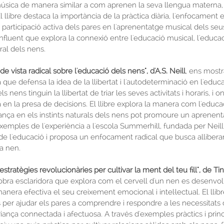
ica de manera similar a com aprenen la seva llengua materna, a
El llibre destaca la importància de la pràctica diària, l'enfocament 
 participació activa dels pares en l'aprenentatge musical dels seus 
fluent que explora la connexió entre l'educació musical, l'educaci
al dels nens.
e vista radical sobre l'educació dels nens", d'A.S. Neill
, ens mostra
que defensa la idea de la llibertat i l'autodeterminació en l'educaci
nens tinguin la llibertat de triar les seves activitats i horaris, i o
 en la presa de decisions. El llibre explora la manera com l'educa
iança en els instints naturals dels nens pot promoure un aprenen
d'exemples de l'experiència a l'escola Summerhill, fundada per Neill,
de l'educació i proposa un enfocament radical que busca alliberar
da nen.
2 estratègies revolucionàries per cultivar la ment del teu fill", de T
 obra esclaridora que explora com el cervell d'un nen es desenvol
nera efectiva el seu creixement emocional i intel·lectual. El llib
per ajudar els pares a comprendre i respondre a les necessitats de
ança connectada i afectuosa. A través d'exemples pràctics i princi