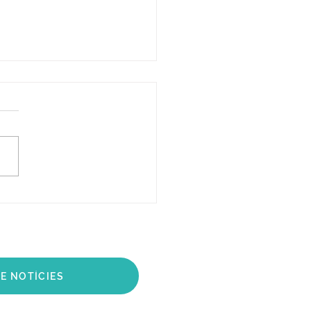
agafar apunts a classe
strument
E NOTÍCIES