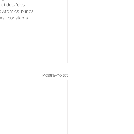
llei dels "dos 
s Atòmics" brinda 
es i constants 
Mostra-ho tot