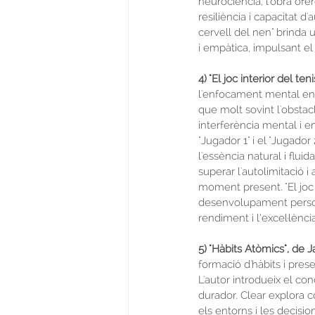
neurociència, l'obra ofe
resiliència i capacitat d
cervell del nen" brinda
i empàtica, impulsant el
4) "El joc interior del t
l'enfocament mental en l
que molt sovint l'obstac
interferència mental i em
"Jugador 1" i el "Jugador
l'essència natural i flui
superar l'autolimitació i
moment present. "El joc i
desenvolupament personal
rendiment i l’excel·lència
5) "Hàbits Atòmics", de 
formació d'hàbits i prese
L'autor introdueix el co
durador. Clear explora c
els entorns i les decisi